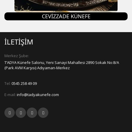
CEVIZZADE KÜNEFE
İLETİŞİM
Merkez Şube:
T’ADYA Künefe Salonu, Yeni Sanayi Mahallesi 2890 Sokak No:8/A
(Park AVM Karşısı) Adıyaman-Merkez
Tel:
0545 258 49 09
E-mail:
info@tadyakunefe.com